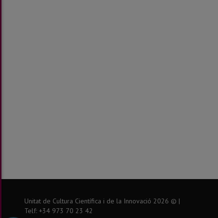
Unitat de Cultura Científica i de la Innovació
2026
© |
Telf: +34 973 70 23 42