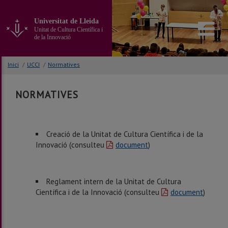
Anar
al
Universitat de Lleida
contingut
Unitat de Cultura Científica i
principal
de la Innovació
de
la
Inici
/
UCCI
/
Normatives
pàgina
NORMATIVES
Creació de la Unitat de Cultura Científica i de la
Innovació (consulteu
document
)
Reglament intern de la Unitat de Cultura
Científica i de la Innovació (consulteu
document
)